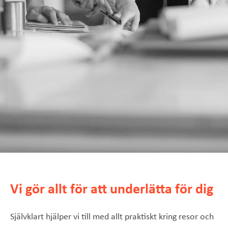
Vi gör allt för att underlätta för dig
Självklart hjälper vi till med allt praktiskt kring resor och