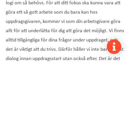
logi om så behövs. För att ditt fokus ska kunna vara att
göra ett så gott arbete som du bara kan hos
uppdragsgivaren, kommer vi som din arbetsgivare göra
allt för att underlätta för dig att göra det möjligt. Vi finns
alltid tillgängliga för dina frågor under uppdraget, och
det är viktigt att du trivs. Därför håller vi inte bara en tät
dialog innan uppdragsstart utan också efter. Det är det
vi kallar en hög servicenivå som gör skillnad!
Har du frågor och funderingar kring hur vi arbetar och
vad vi kan erbjuda just dig? Tveka inte att höra av dig för
att få mer information kring detta. Fyll i formuläret så
kontaktar vi dig inom kort.